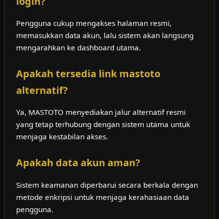
login?
Pengguna cukup mengakses halaman resmi,
memasukkan data akun, lalu sistem akan langsung
mengarahkan ke dashboard utama.
Apakah tersedia link mastoto
alternatif?
Ya, MASTOTO menyediakan jalur alternatif resmi
yang tetap terhubung dengan sistem utama untuk
menjaga kestabilan akses.
Apakah data akun aman?
Sistem keamanan diperbarui secara berkala dengan
metode enkripsi untuk menjaga kerahasiaan data
pengguna.