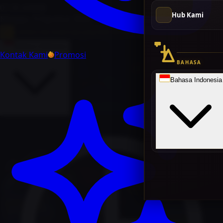
07.35.46
WIB
Hub Kami
Minggu, 9 Agustus 2026
erbaru dan terpercaya yang telah berlisensi resmi.
Selamat datang di MASTOTO, 
Bahasa Indonesia
Kontak Kami
Promosi
BAHASA
MAIN
MAIN
MA
Bahasa Indonesia
ChickNRoll
Sky Diver
Space Plinko
MAIN
MAIN
MA