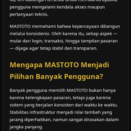
pengguna mengalami kendala akses maupun
pertanyaan teknis.
MASTOTO memahami bahwa kepercayaan dibangun
melalui konsistensi. Oleh karena itu, setiap aspek —
mulai dari login, transaksi, hingga tampilan pasaran
— dijaga agar tetap stabil dan transparan.
Mengapa MASTOTO Menjadi
Pilihan Banyak Pengguna?
Banyak pengguna memilih MASTOTO bukan hanya
karena kelengkapan pasaran, tetapi juga karena
sistem yang berjalan konsisten dari waktu ke waktu.
Stabilitas infrastruktur menjadi nilai tambah yang
jarang diperhatikan, namun sangat dirasakan dalam
jangka panjang.