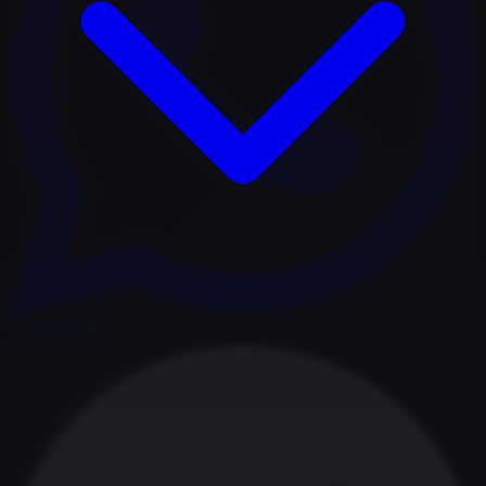
WhatsApp