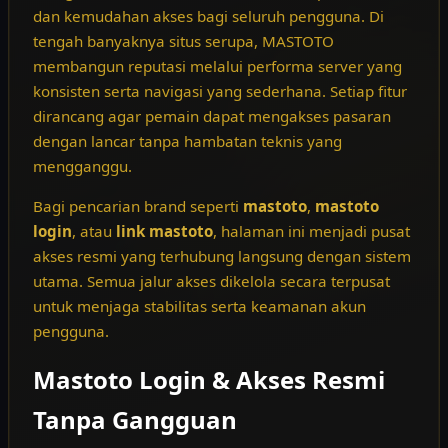
dan kemudahan akses bagi seluruh pengguna. Di
tengah banyaknya situs serupa, MASTOTO
membangun reputasi melalui performa server yang
konsisten serta navigasi yang sederhana. Setiap fitur
dirancang agar pemain dapat mengakses pasaran
dengan lancar tanpa hambatan teknis yang
mengganggu.
Bagi pencarian brand seperti
mastoto
,
mastoto
login
, atau
link mastoto
, halaman ini menjadi pusat
akses resmi yang terhubung langsung dengan sistem
utama. Semua jalur akses dikelola secara terpusat
untuk menjaga stabilitas serta keamanan akun
pengguna.
Mastoto Login & Akses Resmi
Tanpa Gangguan