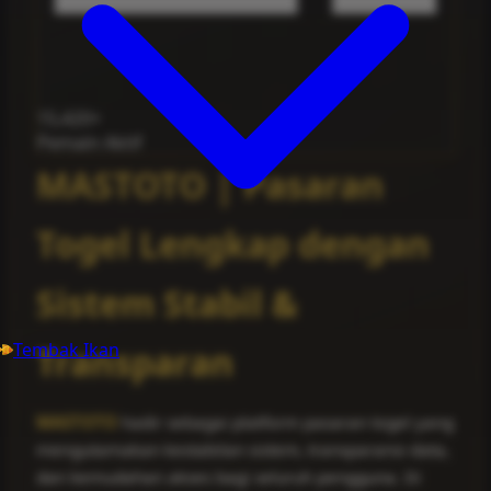
15,420+
Pemain Aktif
MASTOTO | Pasaran
Togel Lengkap dengan
Sistem Stabil &
Tembak Ikan
Transparan
MASTOTO
hadir sebagai platform pasaran togel yang
mengutamakan kestabilan sistem, transparansi data,
dan kemudahan akses bagi seluruh pengguna. Di