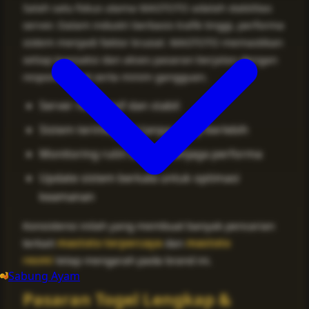
Salah satu fokus utama MASTOTO adalah stabilitas
server. Dalam industri berbasis trafik tinggi, performa
sistem menjadi faktor krusial. MASTOTO memastikan
setiap transaksi dan akses pasaran berjalan dengan
respons cepat serta minim gangguan.
Server responsif dan stabil
Sistem terintegrasi tanpa delay berlebih
Monitoring rutin untuk menjaga performa
Update sistem berkala untuk optimasi
keamanan
Konsistensi inilah yang membuat banyak pencarian
terkait
mastoto terpercaya
dan
mastoto
resmi
tetap mengarah pada brand ini.
Sabung Ayam
Pasaran Togel Lengkap &