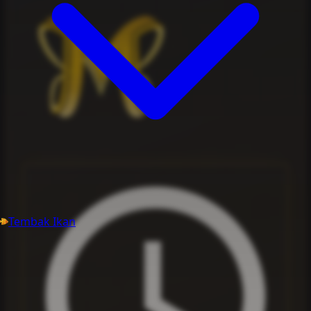
Tembak Ikan