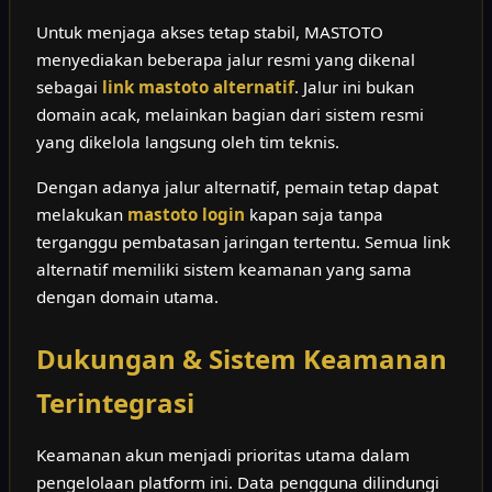
Untuk menjaga akses tetap stabil, MASTOTO
menyediakan beberapa jalur resmi yang dikenal
sebagai
link mastoto alternatif
. Jalur ini bukan
domain acak, melainkan bagian dari sistem resmi
yang dikelola langsung oleh tim teknis.
Dengan adanya jalur alternatif, pemain tetap dapat
melakukan
mastoto login
kapan saja tanpa
terganggu pembatasan jaringan tertentu. Semua link
alternatif memiliki sistem keamanan yang sama
dengan domain utama.
Dukungan & Sistem Keamanan
Terintegrasi
Keamanan akun menjadi prioritas utama dalam
pengelolaan platform ini. Data pengguna dilindungi