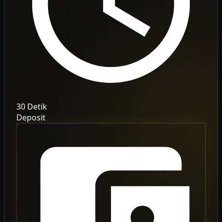
30
Detik
Deposit