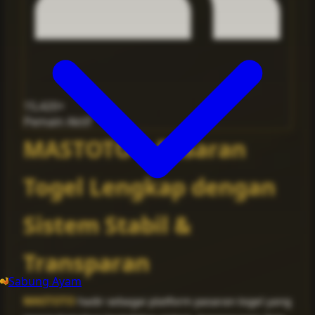
15,420+
Pemain Aktif
MASTOTO | Pasaran
Togel Lengkap dengan
Sistem Stabil &
Transparan
Sabung Ayam
MASTOTO
hadir sebagai platform pasaran togel yang