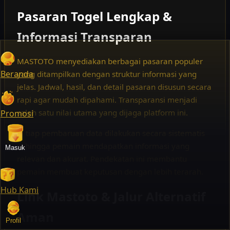
Pasaran Togel Lengkap &
Informasi Transparan
MASTOTO menyediakan berbagai pasaran populer
Beranda
yang ditampilkan dengan struktur informasi yang
jelas. Jadwal, hasil, dan detail pasaran disusun secara
rapi agar mudah dipahami. Transparansi menjadi
salah satu nilai utama yang dijaga platform ini.
Promosi
Setiap pembaruan data dilakukan secara sistematis
sehingga pemain mendapatkan informasi yang
Masuk
relevan dan akurat. Pendekatan ini membantu
pemain membuat keputusan dengan lebih terarah.
Hub Kami
Link Mastoto & Jalur Alternatif
Aman
Profil