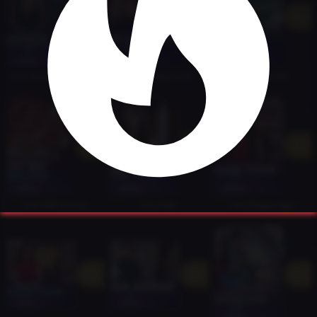
MAIN
MAIN
MA
Live Unlimited Blackjack
Sette e Mezzo Live
Blackjack VZN
MAIN
MAIN
MA
Live SicBo Deluxe
Live SicBo
Live Dragon Tiger
MAIN
MAIN
MA