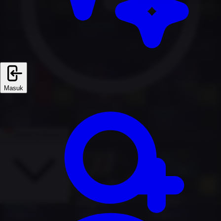
MAIN
MAIN
MA
Age Of The Gods Bonus Roulette
Live American Roulette
Live Football Roulette
Masuk
MAIN
MAIN
MA
11.39.50
Bahasa Indonesia
Live French Roulette
Mega Fire Blaze Roulette Live
Quantum Roulette Live
MAIN
MAIN
MA