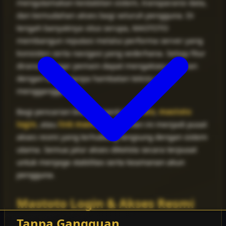
mengutamakan kestabilan sistem, transparansi data,
dan kemudahan akses bagi seluruh pengguna. Di
tengah banyaknya situs serupa, MASTOTO
membangun reputasi melalui performa server yang
konsisten serta navigasi yang sederhana. Setiap fitur
dirancang agar pemain dapat mengakses pasaran
dengan lancar tanpa hambatan teknis yang
mengganggu.
Bagi pencarian brand seperti
mastoto
,
mastoto
login
, atau
link mastoto
, halaman ini menjadi pusat
akses resmi yang terhubung langsung dengan sistem
utama. Semua jalur akses dikelola secara terpusat
untuk menjaga stabilitas serta keamanan akun
pengguna.
Mastoto Login & Akses Resmi
Tanpa Gangguan