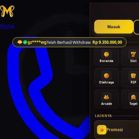
Home
Masuk
Playtech
KATEGORI
Casino
Beranda
Slot
Provider Lainnya
Olahraga
P2P
Pragmatic Play
568 Win
Via Casino
Evolution
Sexy Bac
Arcade
Togel
LAINNYA
Semua
Baru
Populer
Promosi