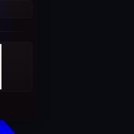
JILI
JDB
Joker