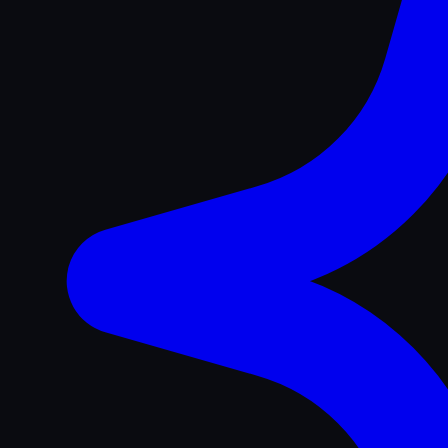
Bantuan
?