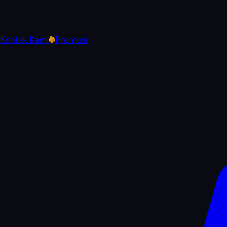
 terbaru dan terpercaya yang telah berlisensi resmi.
Selamat datang di MASTOTO
Bahasa Indonesia
Kontak Kami
Promosi