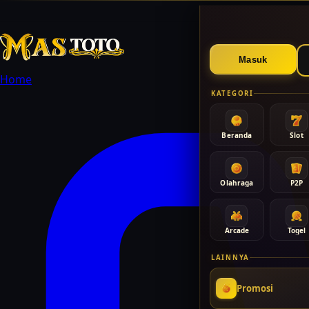
Masuk
Home
KATEGORI
Beranda
Slot
Olahraga
P2P
Fastspin
Arcade
Togel
Fishing
Provider Lainnya
LAINNYA
Promosi