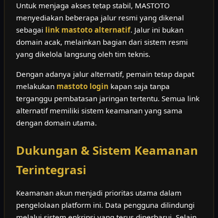
Untuk menjaga akses tetap stabil, MASTOTO
menyediakan beberapa jalur resmi yang dikenal
sebagai
link mastoto alternatif
. Jalur ini bukan
domain acak, melainkan bagian dari sistem resmi
yang dikelola langsung oleh tim teknis.
Dengan adanya jalur alternatif, pemain tetap dapat
melakukan
mastoto login
kapan saja tanpa
terganggu pembatasan jaringan tertentu. Semua link
alternatif memiliki sistem keamanan yang sama
dengan domain utama.
Dukungan & Sistem Keamanan
Terintegrasi
Keamanan akun menjadi prioritas utama dalam
pengelolaan platform ini. Data pengguna dilindungi
melalui sistem enkripsi yang terus diperbarui. Selain