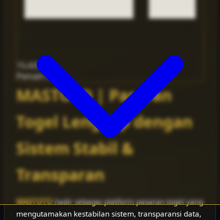
15,420+
Pemain Aktif
MASTOTO | Pasaran
Togel Lengkap dengan
Sistem Stabil &
Transparan
MASTOTO
hadir sebagai platform pasaran togel yang
mengutamakan kestabilan sistem, transparansi data,