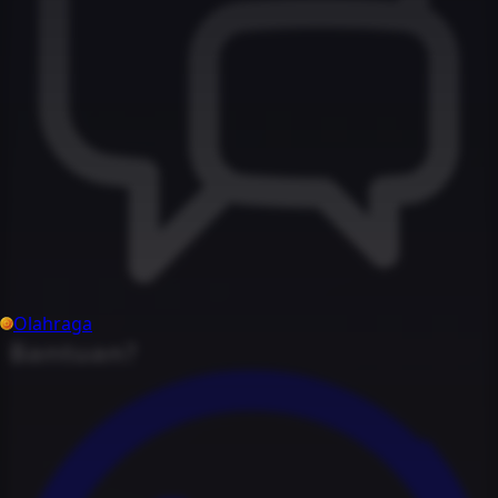
Olahraga
Bantuan
?