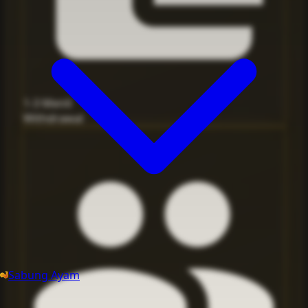
1-3
Menit
Withdrawal
Sabung Ayam