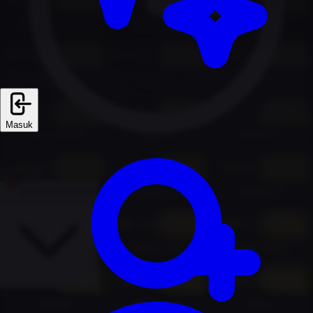
Jawsome Pirates
Chaos Crew
Super Twins
94%
MAIN
78%
MAIN
99%
MAIN
RTP
RTP
RTP
Le Viking
Stick'em
Danny Dollar
95%
MAIN
88%
MAIN
81%
MAIN
RTP
RTP
RTP
Masuk
The Cursed King
Twenty-one
Mafia Clash
87%
MAIN
98%
MAIN
92%
MAIN
RTP
RTP
RTP
04.11.52
Bahasa Indonesia
Rise of Ymir
Joker Bombs
Fire my Laser
97%
MAIN
76%
MAIN
91%
MAIN
RTP
RTP
RTP
Chicken Man
Hounds of Hell
Clumsy Cowboys
87%
MAIN
83%
MAIN
95%
MAIN
RTP
RTP
RTP
Infernus
Spinman H.V.
Cubes 2