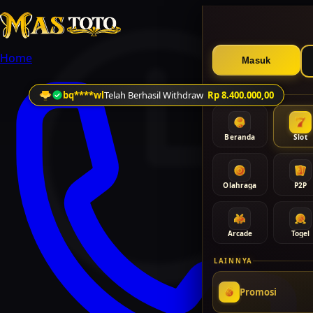
Home
Masuk
Hacksaw Gaming
qy****hd
Telah Berhasil Withdraw
Rp 8.700.000,00
KATEGORI
Slot
Beranda
Slot
Provider Lainnya
Olahraga
P2P
Pragmatic Play
PGSoft
PP Pop
Mancala
Haban
Arcade
Togel
LAINNYA
Semua
Baru
Populer
Promosi