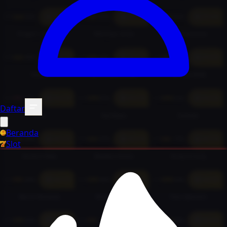
93%
MAIN
81%
MAIN
86%
MAIN
RTP
RTP
RTP
Dragon's Domain
Wild Dojo Strike
FRKN Bananas
90%
MAIN
86%
MAIN
75%
MAIN
RTP
RTP
RTP
Rotten
Fist Of Destruction
Harvest Wilds
75%
MAIN
97%
MAIN
93%
MAIN
RTP
RTP
RTP
Daftar
Hi-Lo
Rad Maxx
SixSixSix
Beranda
80%
MAIN
87%
MAIN
75%
MAIN
RTP
RTP
RTP
Slot
Ancient Paws
Bamboo Riches
Rusty & Curly
84%
MAIN
96%
MAIN
94%
MAIN
RTP
RTP
RTP
Barrel Bonanza
Shadow Strike
Time Spinners
92%
MAIN
79%
MAIN
98%
MAIN
RTP
RTP
RTP