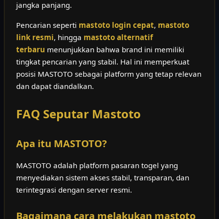
jangka panjang.
Pencarian seperti
mastoto login cepat
,
mastoto
link resmi
, hingga
mastoto alternatif
terbaru
menunjukkan bahwa brand ini memiliki
tingkat pencarian yang stabil. Hal ini memperkuat
posisi MASTOTO sebagai platform yang tetap relevan
dan dapat diandalkan.
FAQ Seputar Mastoto
Apa itu MASTOTO?
MASTOTO adalah platform pasaran togel yang
menyediakan sistem akses stabil, transparan, dan
terintegrasi dengan server resmi.
Bagaimana cara melakukan mastoto