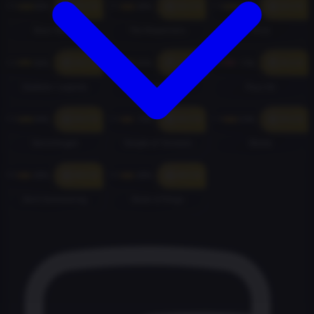
98%
MAIN
85%
MAIN
98%
MAIN
RTP
RTP
RTP
Buzz Patrol
The Respinners
Frutz
86%
MAIN
85%
MAIN
75%
MAIN
RTP
RTP
RTP
Gladiator Legends
Undead Fortune
Pug Life
94%
MAIN
75%
MAIN
84%
MAIN
RTP
RTP
RTP
Stormforged
Temple of Torment
Blocks
80%
MAIN
80%
MAIN
RTP
RTP
Dark Summoning
Dawn of Kings