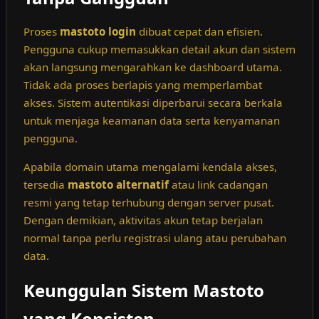
Proses
mastoto login
dibuat cepat dan efisien.
Pengguna cukup memasukkan detail akun dan sistem
akan langsung mengarahkan ke dashboard utama.
Tidak ada proses berlapis yang memperlambat
akses. Sistem autentikasi diperbarui secara berkala
untuk menjaga keamanan data serta kenyamanan
pengguna.
Apabila domain utama mengalami kendala akses,
tersedia
mastoto alternatif
atau link cadangan
resmi yang tetap terhubung dengan server pusat.
Dengan demikian, aktivitas akun tetap berjalan
normal tanpa perlu registrasi ulang atau perubahan
data.
Keunggulan Sistem Mastoto
yang Konsisten