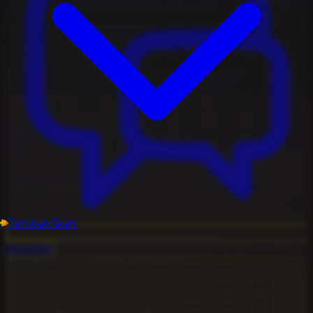
Tembak Ikan
Live Chat