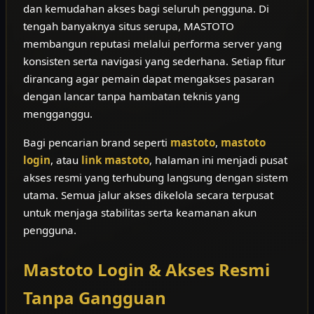
dan kemudahan akses bagi seluruh pengguna. Di
tengah banyaknya situs serupa, MASTOTO
membangun reputasi melalui performa server yang
konsisten serta navigasi yang sederhana. Setiap fitur
dirancang agar pemain dapat mengakses pasaran
dengan lancar tanpa hambatan teknis yang
mengganggu.
Bagi pencarian brand seperti
mastoto
,
mastoto
login
, atau
link mastoto
, halaman ini menjadi pusat
akses resmi yang terhubung langsung dengan sistem
utama. Semua jalur akses dikelola secara terpusat
untuk menjaga stabilitas serta keamanan akun
pengguna.
Mastoto Login & Akses Resmi
Tanpa Gangguan