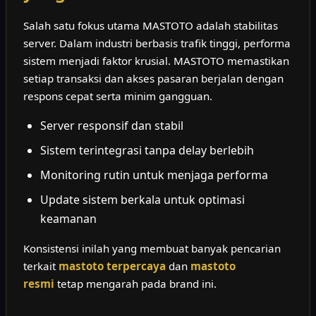
Salah satu fokus utama MASTOTO adalah stabilitas
server. Dalam industri berbasis trafik tinggi, performa
sistem menjadi faktor krusial. MASTOTO memastikan
setiap transaksi dan akses pasaran berjalan dengan
respons cepat serta minim gangguan.
Server responsif dan stabil
Sistem terintegrasi tanpa delay berlebih
Monitoring rutin untuk menjaga performa
Update sistem berkala untuk optimasi
keamanan
Konsistensi inilah yang membuat banyak pencarian
terkait
mastoto terpercaya
dan
mastoto
resmi
tetap mengarah pada brand ini.